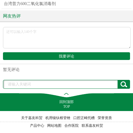
台湾普力600二氧化氯消毒剂
网友热评
暂无评论
回到顶部
TOP
关于嘉友科贸
机用镍钛根管锉
口腔正畸托槽
荣誉资质
产品中心
网站地图
合作医院
联系嘉友科贸