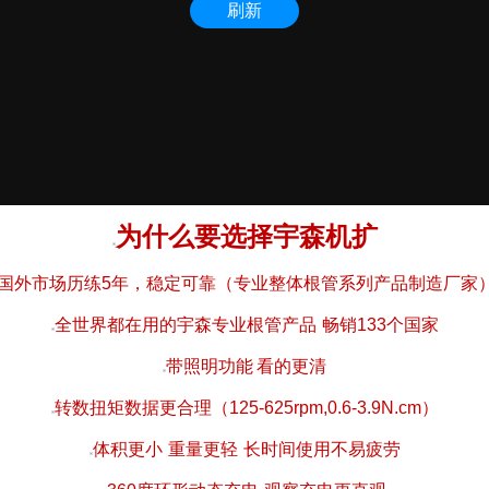
为什么要选择宇森机扩
国外市场历练5年，稳定可靠（专业整体根管系列产品制造厂家
全世界都在用的宇森专业根管产品 畅销133个国家
带照明功能 看的更清
转数扭矩数据更合理（125-625rpm,0.6-3.9N.cm）
体积更小 重量更轻 长时间使用不易疲劳